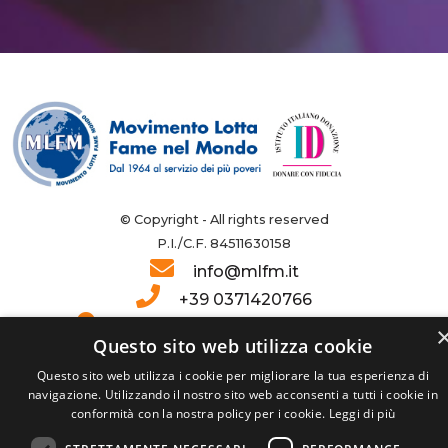
© Copyright - All rights reserved
P.I./C.F. 84511630158
info@mlfm.it
+39 0371420766
Via Togliatti, 18 - 26900 Lodi (IT)
Questo sito web utilizza cookie
Privacy
|
Cookie policy
Questo sito web utilizza i cookie per migliorare la tua esperienza di
navigazione. Utilizzando il nostro sito web acconsenti a tutti i cookie in
conformità con la nostra policy per i cookie.
Leggi di più