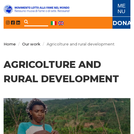
Skip to main content
ME
NU
DONA
Home
Our work
Agricolture and rural development
AGRICOLTURE AND
RURAL DEVELOPMENT