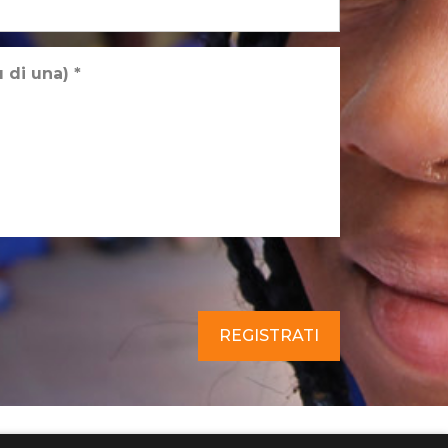
ù di una)
*
i
*
REGISTRATI