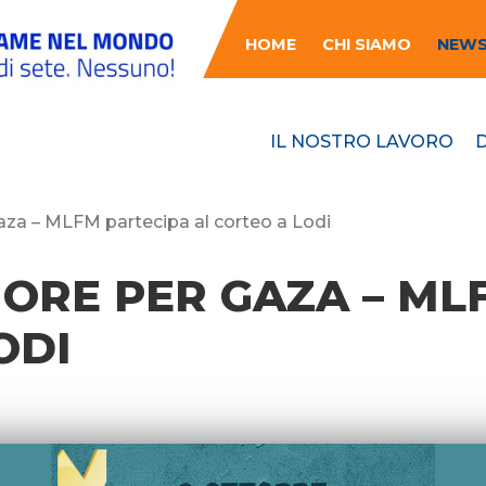
HOME
CHI SIAMO
NEW
IL NOSTRO LAVORO
za – MLFM partecipa al corteo a Lodi
ORE PER GAZA – ML
ODI