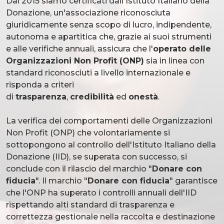
Dal 2015 siamo certificati dall'Istituto Italiano della
Donazione, un'associazione riconosciuta
giuridicamente senza scopo di lucro, indipendente,
autonoma e apartitica che, grazie ai suoi strumenti
e alle verifiche annuali, assicura che l'
operato delle
Organizzazioni Non Profit (ONP)
sia in linea con
standard riconosciuti a livello internazionale e
risponda a criteri
di
trasparenza
,
credibilità
ed
onestà
.
La verifica dei comportamenti delle Organizzazioni
Non Profit (ONP) che volontariamente si
sottopongono al controllo dell'Istituto Italiano della
Donazione (IID), se superata con successo, si
conclude con il rilascio del marchio "
Donare con
fiducia
". Il marchio "
Donare con fiducia
" garantisce
che l'ONP ha superato i controlli annuali dell'IID
rispettando alti standard di trasparenza e
correttezza gestionale nella raccolta e destinazione