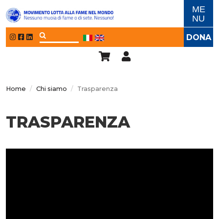
Salta al contenuto principale
ME
NU
DONA
Home
Chi siamo
Trasparenza
TRASPARENZA