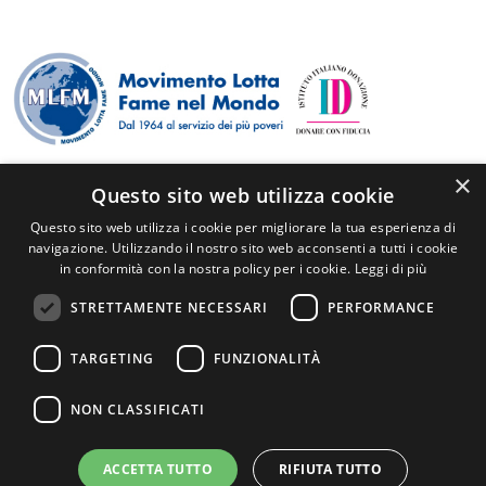
×
© Copyright - Tutti i diritti sono riservati
Questo sito web utilizza cookie
P.I./C.F. 84511630158
Questo sito web utilizza i cookie per migliorare la tua esperienza di
info@mlfm.it
navigazione. Utilizzando il nostro sito web acconsenti a tutti i cookie
+39 0371420766
in conformità con la nostra policy per i cookie.
Leggi di più
Via Togliatti, 18 - 26900 Lodi
STRETTAMENTE NECESSARI
PERFORMANCE
Privacy
|
Cookie policy
TARGETING
FUNZIONALITÀ
NON CLASSIFICATI
Scrivici su WhatsApp
ACCETTA TUTTO
RIFIUTA TUTTO