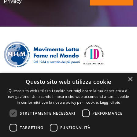
Privacy
×
© Copyright - Tutti i diritti sono riservati
Questo sito web utilizza cookie
P.I./C.F. 84511630158
Questo sito web utilizza i cookie per migliorare la tua esperienza di
info@mlfm.it
navigazione. Utilizzando il nostro sito web acconsenti a tutti i cookie
+39 0371420766
in conformità con la nostra policy per i cookie.
Leggi di più
Via Togliatti, 18 - 26900 Lodi
STRETTAMENTE NECESSARI
PERFORMANCE
Privacy
|
Cookie policy
TARGETING
FUNZIONALITÀ