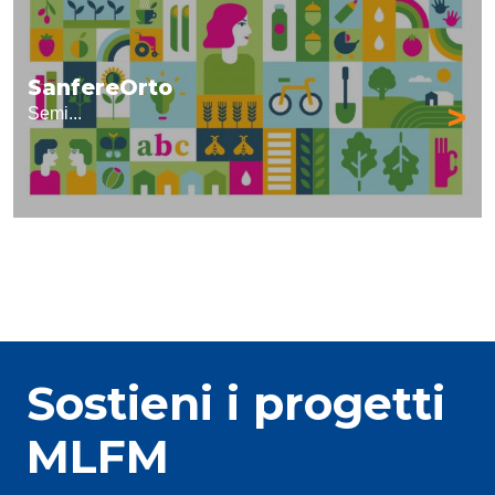
SanfereOrto
>
Semi...
Sostieni i progetti
MLFM