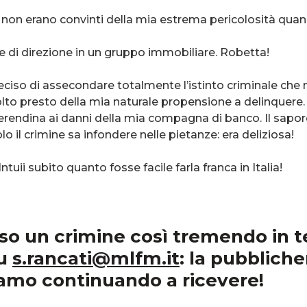
on erano convinti della mia estrema pericolosità quand
e di direzione in un gruppo immobiliare. Robetta!
deciso di assecondare totalmente l’istinto criminale ch
lto presto della mia naturale propensione a delinquere.
rendina ai danni della mia compagna di banco. Il sapore
 il crimine sa infondere nelle pietanze: era deliziosa!
tuii subito quanto fosse facile farla franca in Italia!
 un crimine così tremendo in ten
su
s.rancati@mlfm.it
: la pubblich
tiamo continuando a ricevere!