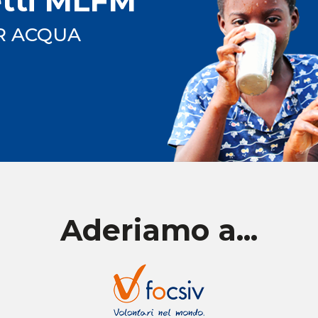
etti MLFM
R ACQUA
Aderiamo a...