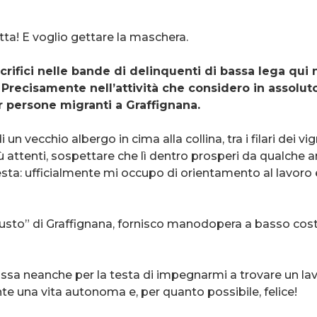
tta! E voglio gettare la maschera.
ifici nelle bande di delinquenti di bassa lega qui ne
recisamente nell’attività che considero in assoluto 
r persone migranti a Graffignana.
 un vecchio albergo in cima alla collina, tra i filari dei vi
 più attenti, sospettare che lì dentro prosperi da qualche
sta: ufficialmente mi occupo di orientamento al lavoro 
o giusto” di Graffignana, fornisco manodopera a basso cost
assa neanche per la testa di impegnarmi a trovare un lav
ente una vita autonoma e, per quanto possibile, felice!