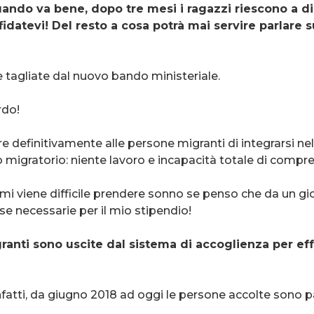
ando va bene, dopo tre mesi i ragazzi riescono a dir
fidatevi! Del resto a cosa potrà mai servire parlare
e tagliate dal nuovo bando ministeriale.
rdo!
 definitivamente alle persone migranti di integrarsi nella
 migratorio: niente lavoro e incapacità totale di compre
e mi viene difficile prendere sonno se penso che da un gi
e necessarie per il mio stipendio!
granti sono uscite dal sistema di accoglienza per ef
infatti, da giugno 2018 ad oggi le persone accolte sono 