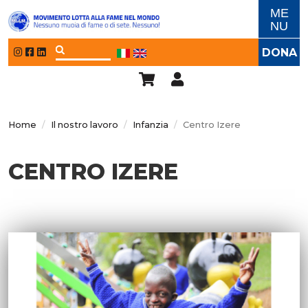
Salta al contenuto principale
ME
NU
DONA
Home
Il nostro lavoro
Infanzia
Centro Izere
CENTRO IZERE