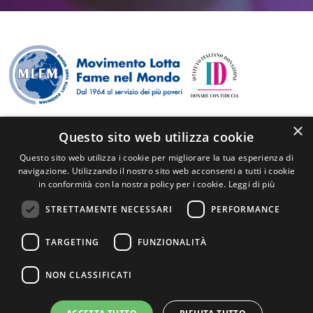
×
© Copyright - Tutti i diritti sono riservati
Questo sito web utilizza cookie
P.I./C.F. 84511630158
Questo sito web utilizza i cookie per migliorare la tua esperienza di
info@mlfm.it
navigazione. Utilizzando il nostro sito web acconsenti a tutti i cookie
+39 0371420766
in conformità con la nostra policy per i cookie.
Leggi di più
Via Togliatti, 18 - 26900 Lodi
STRETTAMENTE NECESSARI
PERFORMANCE
Privacy
|
Cookie policy
TARGETING
FUNZIONALITÀ
NON CLASSIFICATI
Scrivici su WhatsApp